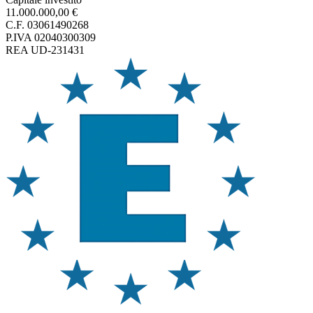
11.000.000,00 €
C.F. 03061490268
P.IVA 02040300309
REA UD-231431