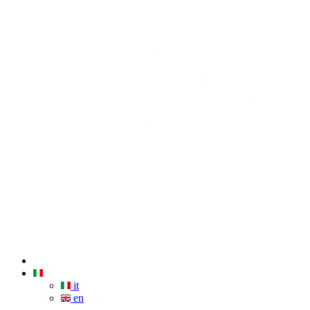
it
en