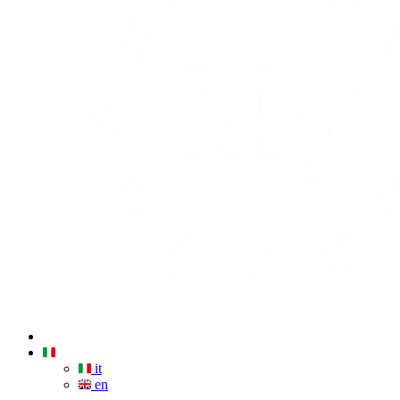
it
en