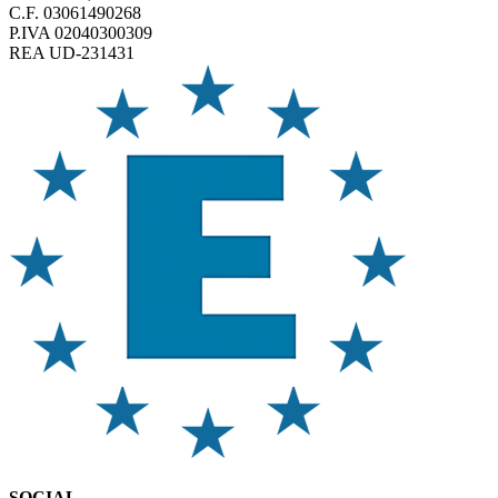
C.F. 03061490268
P.IVA 02040300309
REA UD-231431
SOCIAL