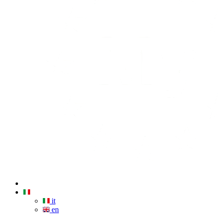
it
en