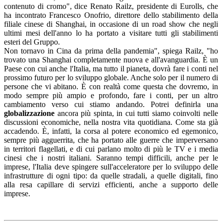
contenuto di cromo", dice Renato Railz, presidente di Eurolls, che
ha incontrato Francesco Onofrio, direttore dello stabilimento della
filiale cinese di Shanghai, in occasione di un road show che negli
ultimi mesi dell'anno lo ha portato a visitare tutti gli stabilimenti
esteri del Gruppo.
Non tornavo in Cina da prima della pandemia", spiega Railz, "ho
trovato una Shanghai completamente nuova e all'avanguardia. È un
Paese con cui anche l'Italia, ma tutto il pianeta, dovrà fare i conti nel
prossimo futuro per lo sviluppo globale. Anche solo per il numero di
persone che vi abitano. È con realtà come questa che dovremo, in
modo sempre più ampio e profondo, fare i conti, per un altro
cambiamento verso cui stiamo andando. Potrei definirla una
globalizzazione
ancora più spinta, in cui tutti siamo coinvolti nelle
discussioni economiche, nella nostra vita quotidiana. Come sta già
accadendo. È, infatti, la corsa al potere economico ed egemonico,
sempre più agguerrita, che ha portato alle guerre che imperversano
in territori flagellati, e di cui parlano molto di più le TV e i media
cinesi che i nostri italiani. Saranno tempi difficili, anche per le
imprese, l'Italia deve spingere sull'acceleratore per lo sviluppo delle
infrastrutture di ogni tipo: da quelle stradali, a quelle digitali, fino
alla resa capillare di servizi efficienti, anche a supporto delle
imprese.