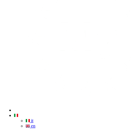
it
en