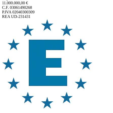
11.000.000,00 €
C.F. 03061490268
P.IVA 02040300309
REA UD-231431