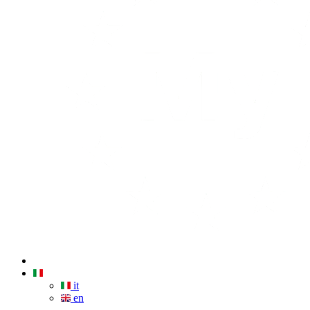
it
en